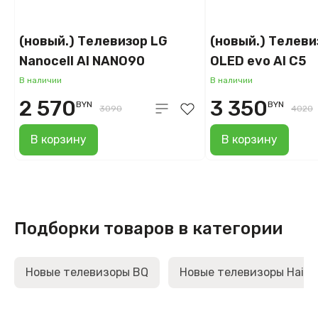
(новый.) Телевизор LG
(новый.) Телеви
Nanocell AI NANO90
OLED evo AI C5
65NANO90A6B
OLED48C5RLA
В наличии
В наличии
2 570
3 350
BYN
BYN
3090
4020
В корзину
В корзину
Подборки товаров в категории
Новые телевизоры BQ
Новые телевизоры Haier