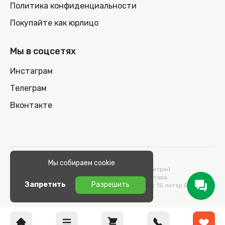
Политика конфиденциальности
Покупайте как юрлицо
Мы в соцсетях
Инстаграм
Телеграм
Вконтакте
© 2026 100nout.by,
Мы собираем cookie
ООО «СТОНОУТБУКОВ» Директор Метельский Дмитрий
Константинович, действующий на основании Устава.
Запретить
Разрешить
Адрес: 220100, Беларусь, г. Минск, ул. Кульман, д. 15 литер Б 9/к.
УНП 193664989