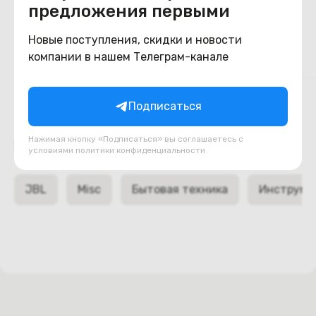
предложения первыми
FF01
машина, гайков
70
240
BYN
BYN
85
290
Новые поступления, скидки и новости
компании в нашем Телеграм-канале
В корзину
В корзину
Подписаться
Нажимая кнопку «Подписаться» вы соглашаетесь с
Подборки товаров в категории
условиями
политики конфиденциальности
JBL
Misc
Бытовая техника
Инструме