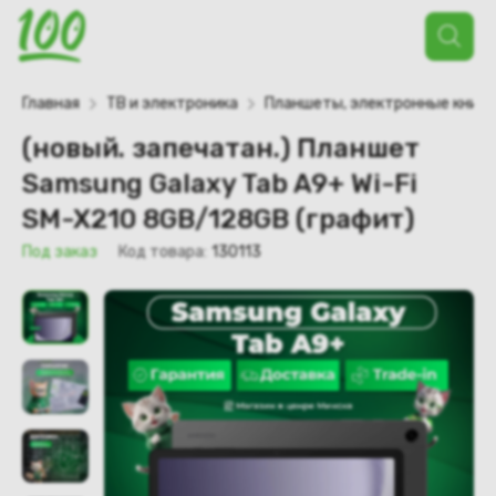
Поиск
товаров
Главная
ТВ и электроника
Планшеты, электронные книги
(новый. запечатан.) Планшет
Samsung Galaxy Tab A9+ Wi-Fi
SM-X210 8GB/128GB (графит)
Под заказ
Код товара:
130113