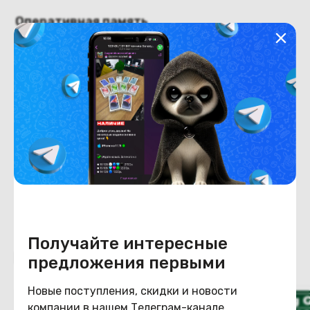
Оперативная память
Оперативная память
8
Хранение данных
Емкость накопителя
128
Конструкция
Цвет
тёмно-серый
Получайте интересные
Похожие товары
предложения первыми
Новые поступления, скидки и новости
компании в нашем Телеграм-канале