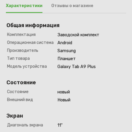
Характеристики
Отзывы о магазине
Общая информация
Комплектация
Заводской комплект
Операционная система
Android
Производитель
Samsung
Тип товара
Планшет
Модель устройства
Galaxy Tab A9 Plus
Состояние
Состояние
новый
Внешний вид
Новый
Экран
Диагональ экрана
11"