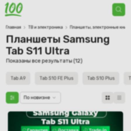
Поиск
товаров
Главная
ТВ и электроника
Планшеты, электронные книги
Планшеты Samsung
Tab S11 Ultra
Сортировка:
Показаны все результаты (12)
самые
недавние
Tab A9
Tab S10 FE Plus
Tab S10 Plus
T
По новизне