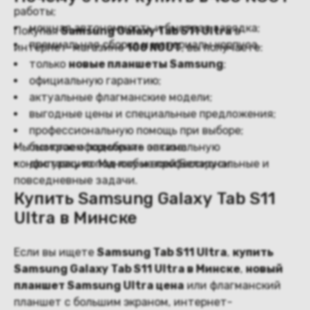
работы;
мощная автономность и быстрая зарядка;
Покупая
Samsung Galaxy Tab S11 Ultra
в
премиальная сборка и материалы корпуса.
интернет-магазине
100 NOUT
, вы получаете:
только
новые планшеты Samsung
;
официальную гарантию;
актуальные флагманские модели;
выгодные цены и специальные предложения;
профессиональную помощь при выборе;
Мы помогаем подобрать оптимальную
быстрое оформление заказа;
конфигурацию под любые профессиональные и
доставку по Минску и всей Беларуси.
повседневные задачи.
Купить Samsung Galaxy Tab S11
Ultra в Минске
Если вы ищете
Samsung Tab S11 Ultra
,
купить
Samsung Galaxy Tab S11 Ultra в Минске
,
новый
планшет Samsung Ultra цена
или флагманский
планшет с большим экраном, интернет-