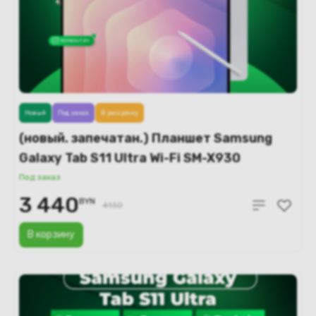
Новый
Под заказ
В рассрочку
(новый. запечатан.) Планшет Samsung
Galaxy Tab S11 Ultra Wi-Fi SM-X930
12GB/512GB (серебристый)
Под заказ
3 440
BYN
4130
В корзину