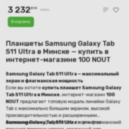
3 232
BYN
3880
В корзину
Планшеты Samsung Galaxy Tab
S11 Ultra в Минске — купить в
интернет-магазине 100 NOUT
Samsung Galaxy Tab S11 Ultra — максимальный
экран и флагманская мощность
Если вы хотите
купить планшет Samsung Galaxy
Tab S11 Ultra в Минске
, интернет-магазин
100
NOUT
предлагает топовую модель линейки Galaxy
Tab с максимально большим экраном, высокой
производительностью и расширенными
возможностями для работы и творчества.
Samsung Galaxy Tab S11 Ultra
— это флагманский