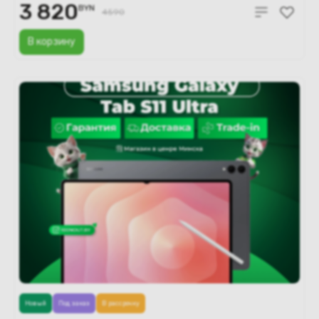
3 820
BYN
4590
В корзину
Новый
Под заказ
В рассрочку