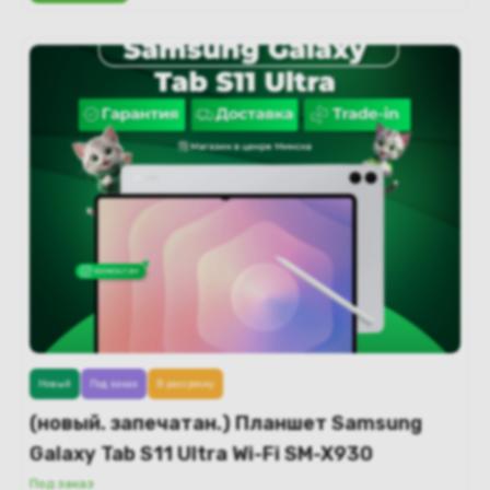
Новый
Под заказ
В рассрочку
(новый. запечатан.) Планшет Samsung
Galaxy Tab S11 Ultra Wi-Fi SM-X930
12GB/256GB (серебристый)
Под заказ