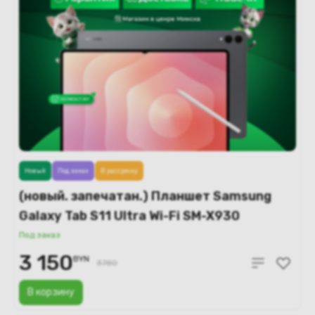
Новый
Под заказ
В рассрочку
(новый. запечатан.) Планшет Samsung
Galaxy Tab S11 Ultra Wi-Fi SM-X930
12GB/256GB (серый)
Под заказ
3 150
BYN
3780
В корзину