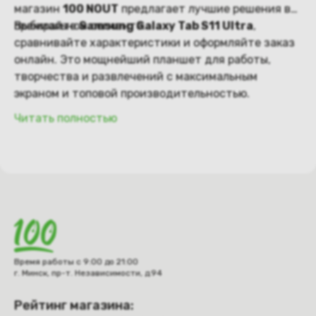
магазин
100 NOUT
предлагает лучшие решения в
премиальном сегменте.
Выбирайте
Samsung Galaxy Tab S11 Ultra
,
сравнивайте характеристики и оформляйте заказ
онлайн. Это мощнейший планшет для работы,
творчества и развлечений с максимальным
экраном и топовой производительностью.
Читать полностью
Время работы с 9:00 до 21:00
г. Минск, пр-т. Независимости, д.94
Рейтинг магазина: