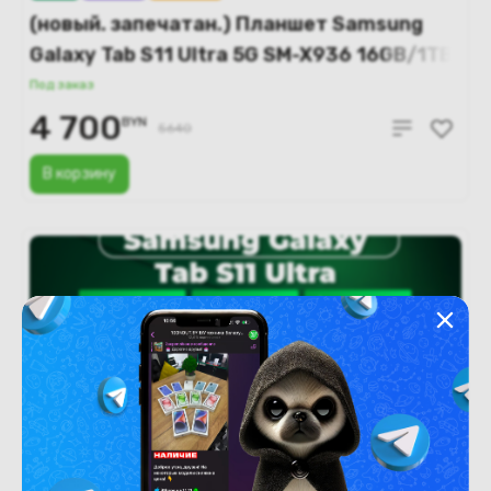
(новый. запечатан.) Планшет Samsung
Galaxy Tab S11 Ultra 5G SM-X936 16GB/1TB
(серый)
Под заказ
4 700
BYN
5640
В корзину