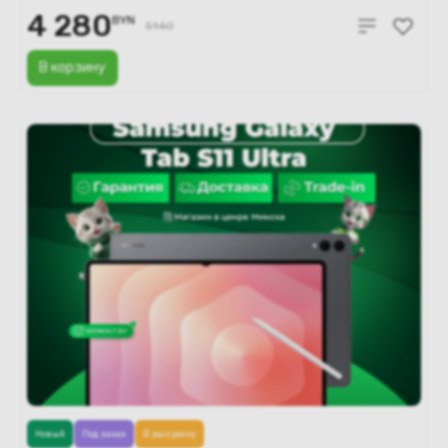
4 280
BYN
5140
В корзину
Новый
Под заказ
В рассрочку