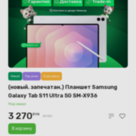
Новый
Под заказ
В рассрочку
(новый. запечатан.) Планшет Samsung
Galaxy Tab S11 Ultra 5G SM-X936
12GB/256GB (серебристый)
Под заказ
3 270
BYN
3930
В корзину