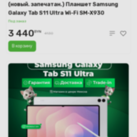
(новый. запечатан.) Планшет Samsung
Galaxy Tab S11 Ultra Wi-Fi SM-X930
12GB/512GB (серый)
Под заказ
3 440
BYN
4130
В корзину