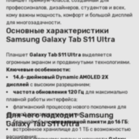
планшет премиум-класса, созданный для
профессионалов, дизайнеров, студентов и всех,
кому важны мощность, комфорт и большой дисплей
для многозадачности.
Основные характеристики
Samsung Galaxy Tab S11 Ultra
Планшет
Galaxy Tab S11 Ultra
выделяется
огромным экраном и продвинутыми технологиями.
Ключевые особенности:
14,6-дюймовый Dynamic AMOLED 2X
дисплей
с высоким разрешением;
частота обновления 120 Гц
для максимально
плавной работы интерфейса;
флагманский процессор нового поколения для
Для чего подходит Samsung
высокой производительности;
большой объем
оперативной памяти до 16 ГБ
;
Galaxy Tab S11 Ultra
встроенное хранилище до 1 ТБ с возможностью
расширения;