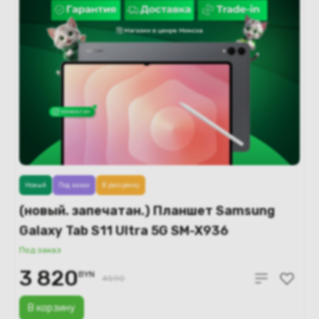
Новый
Под заказ
В рассрочку
(новый. запечатан.) Планшет Samsung
Galaxy Tab S11 Ultra 5G SM-X936
12GB/512GB (серый)
Под заказ
3 820
BYN
4590
В корзину