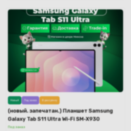
Новый
Под заказ
В рассрочку
(новый. запечатан.) Планшет Samsung
Galaxy Tab S11 Ultra Wi-Fi SM-X930
16GB/1TB (серебристый)
Под заказ