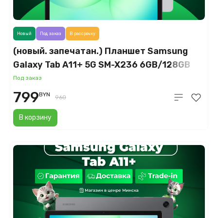
Новый
Под заказ
В рассрочку
(новый. запечатан.) Планшет Samsung
Galaxy Tab A11+ 5G SM-X236 6GB/128GB
(серебристый)
Под заказ
799
BYN
960
В корзину