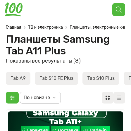
Поиск
товаров
Главная
ТВ и электроника
Планшеты, электронные книги
Планшеты Samsung
Tab A11 Plus
Сортировка:
Показаны все результаты (8)
самые
недавние
Tab A9
Tab S10 FE Plus
Tab S10 Plus
T
По новизне