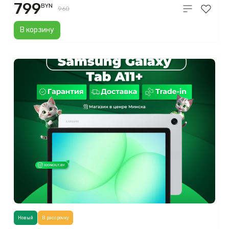
799
BYN
960
В корзину
Новый
В рассрочку