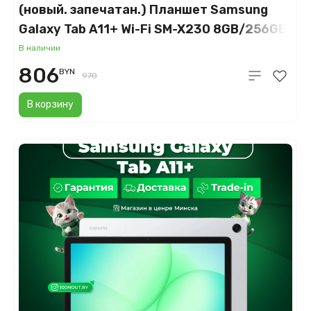
(новый. запечатан.) Планшет Samsung
Galaxy Tab A11+ Wi-Fi SM-X230 8GB/256GB
(серебристый)
В наличии
806
BYN
970
В корзину