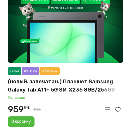
Новый
Под заказ
В рассрочку
(новый. запечатан.) Планшет Samsung
Galaxy Tab A11+ 5G SM-X236 8GB/256GB
(серый)
Под заказ
959
BYN
1160
В корзину