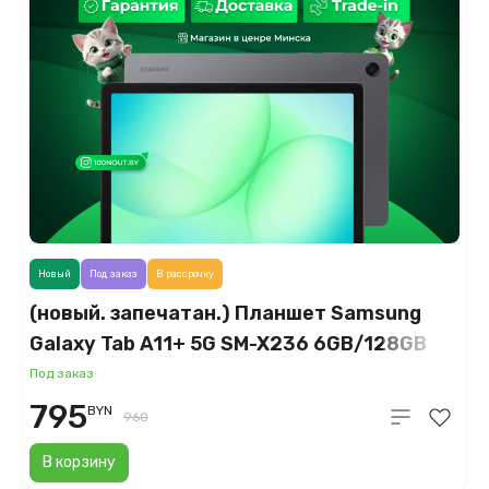
Новый
Под заказ
В рассрочку
(новый. запечатан.) Планшет Samsung
Galaxy Tab A11+ 5G SM-X236 6GB/128GB
(серый)
Под заказ
795
BYN
960
В корзину