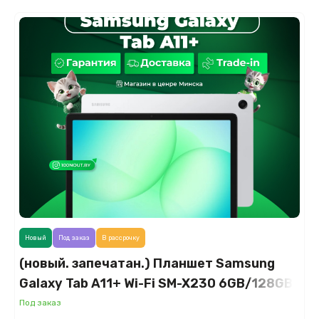
Новый
Под заказ
В рассрочку
(новый. запечатан.) Планшет Samsung
Galaxy Tab A11+ Wi-Fi SM-X230 6GB/128GB
(серебристый)
Под заказ