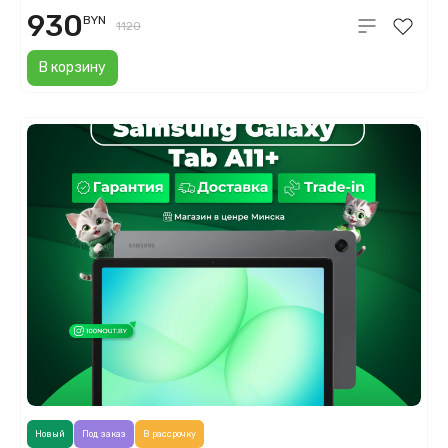
930
BYN
1120
В корзину
Новый
Под заказ
В рассрочку