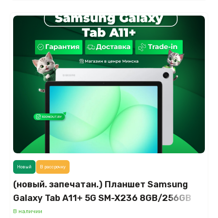
Новый
В рассрочку
(новый. запечатан.) Планшет Samsung
Galaxy Tab A11+ 5G SM-X236 8GB/256GB
(серебристый)
В наличии