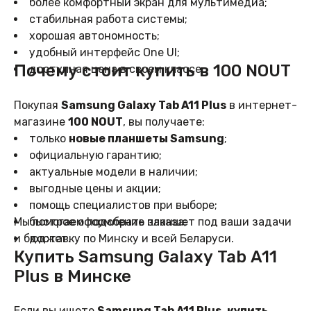
более комфортный экран для мультимедиа;
стабильная работа системы;
хорошая автономность;
удобный интерфейс One UI;
Почему стоит купить в 100 NOUT
доступная цена в своем классе.
Покупая
Samsung Galaxy Tab A11 Plus
в интернет-
магазине
100 NOUT
, вы получаете:
только
новые планшеты Samsung
;
официальную гарантию;
актуальные модели в наличии;
выгодные цены и акции;
помощь специалистов при выборе;
Мы помогаем подобрать планшет под ваши задачи
быстрое оформление заказа;
и бюджет.
доставку по Минску и всей Беларуси.
Купить Samsung Galaxy Tab A11
Plus в Минске
Если вы ищете
Samsung Tab A11 Plus
,
купить