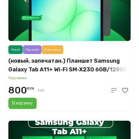
Новый
Под заказ
В рассрочку
(новый. запечатан.) Планшет Samsung
Galaxy Tab A11+ Wi-Fi SM-X230 6GB/128GB
(серый)
Под заказ
800
BYN
960
В корзину