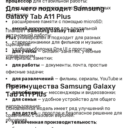
процессор
для стабильной работы;
Для чего подходит Samsung
поддержка многозадачности без заметных
задержек;
Galaxy Tab A11 Plus
расширение памяти с помощью microSD;
емкий аккумулятор
для длительной
Планшет
Samsung Galaxy Tab A11
автономной работы;
Plus
универсален и подходит для разных
стереодинамики для фильмов и музыки;
сценариев:
удобная оболочка One UI с простым
для учебы
— онлайн-занятия, учебные
управлением.
материалы, заметки;
для работы
— документы, почта, простые
офисные задачи;
для развлечений
— фильмы, сериалы, YouTube и
Преимущества Samsung Galaxy
соцсети;
для общения
— мессенджеры и видеозвонки;
Tab A11 Plus
для семьи
— удобное устройство для общего
использования;
Обновленная модель имеет ряд улучшений по
для детей
— простое и безопасное решение для
сравнению с базовой версией:
обучения.
увеличенная производительность
;