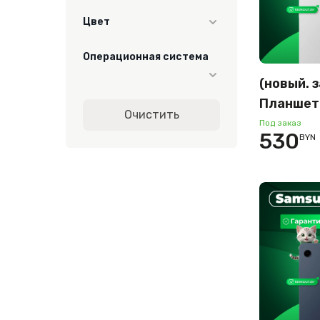
128
Цвет
64
серебристый
Операционная система
тёмно-серый
(новый. 
темно-синий
Android
Планшет
Очистить
Tab A9 L
Под заказ
530
BYN
8GB/128