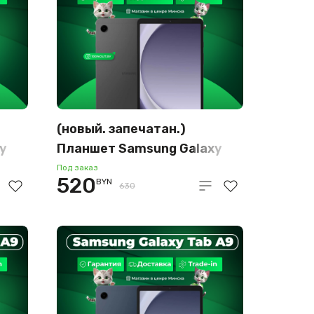
(новый. запечатан.)
y
Планшет Samsung Galaxy
Tab A9 Wi-Fi SM-X110
Под заказ
520
BYN
8GB/128GB (графит)
630