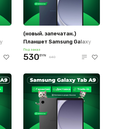
(новый. запечатан.)
y
Планшет Samsung Galaxy
Tab A9 LTE SM-X115
Под заказ
530
BYN
)
8GB/128GB (темно-синий)
640