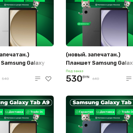
запечатан.)
(новый. запечатан.)
 Samsung Galaxy
Планшет Samsung Galax
-Fi SM-X110
Tab A9 LTE SM-X115
Под заказ
530
BYN
B (серебристый)
8GB/128GB (графит)
540
640