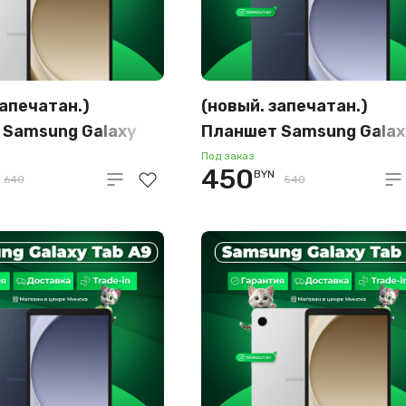
запечатан.)
(новый. запечатан.)
 Samsung Galaxy
Планшет Samsung Galax
TE SM-X115
Tab A9 Wi-Fi SM-X110
Под заказ
450
BYN
GB (серебристый)
4GB/64GB (темно-синий
640
540