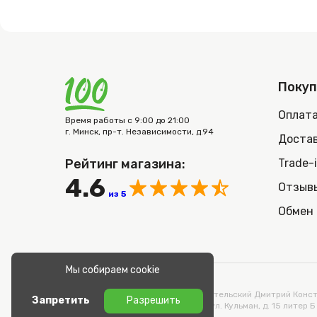
Поку
Оплат
Время работы с 9:00 до 21:00
г. Минск, пр-т. Независимости, д.94
Достав
Рейтинг магазина:
Trade-
4.6
Отзыв
из 5
Обмен 
Мы собираем cookie
© 2026 100nout.by,
ООО «СТОНОУТБУКОВ» Директор Метельский Дмитрий Конста
Запретить
Разрешить
Адрес: 220100, Беларусь, г. Минск, ул. Кульман, д. 15 литер Б 