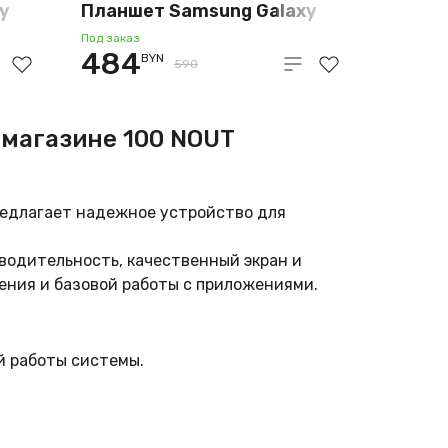
y
Планшет Samsung Galaxy
Tab A9 LTE SM-X115
Под заказ
484
BYN
4GB/64GB (серебристый)
590
-магазине 100 NOUT
едлагает надежное устройство для
водительность, качественный экран и
ения и базовой работы с приложениями.
й работы системы.