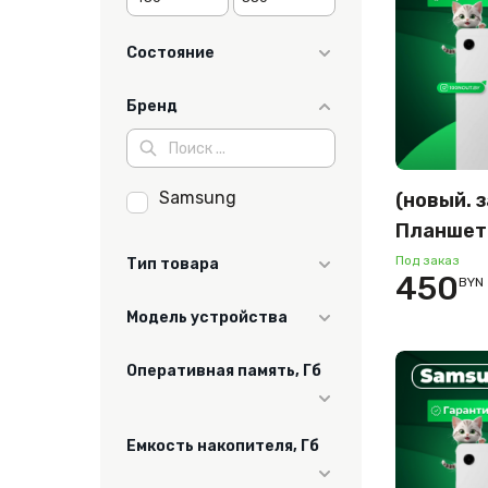
Состояние
новый
Бренд
Samsung
(новый. 
Планшет
Tab A9 Wi
Под заказ
Тип товара
450
BYN
4GB/64G
Планшет
Модель устройства
Galaxy Tab A9
Оперативная память, Гб
4
Емкость накопителя, Гб
8