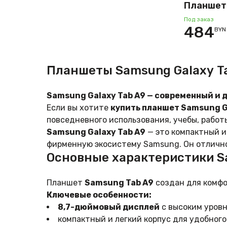
Планшет
Tab A9 L
Под заказ
484
BYN
4GB/64GB
Планшеты Samsung Galaxy Ta
Samsung Galaxy Tab A9 — современный и
Если вы хотите
купить планшет Samsung Ga
повседневного использования, учебы, работ
Samsung Galaxy Tab A9
— это компактный и
фирменную экосистему Samsung. Он отлично
Основные характеристики Sa
Планшет
Samsung Tab A9
создан для комфо
Ключевые особенности:
8,7-дюймовый дисплей
с высоким уровн
компактный и легкий корпус для удобного