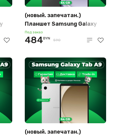
(новый. запечатан.)
y
Планшет Samsung Galaxy
Tab A9 LTE SM-X115
Под заказ
484
BYN
й)
4GB/64GB (графит)
590
(новый. запечатан.)