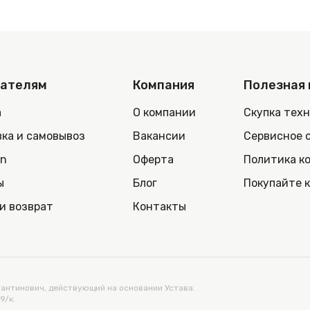
пателям
Компания
Полезная
а
О компании
Скупка тех
ка и самовывоз
Вакансии
Сервисное 
in
Оферта
Политика к
ы
Блог
Покупайте 
и возврат
Контакты
нтинович, действующий на основании Устава.
9/к.