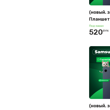
(новый. 
Планшет
Tab A9 Wi
Под заказ
520
BYN
8GB/128G
(новый. 