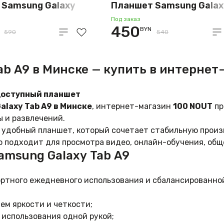
 Samsung Galaxy
Планшет Samsung Galax
TE SM-X115
Tab A9 Wi-Fi SM-X110
Под заказ
450
BYN
 (синий)
4GB/64GB (графит)
590
540
b A9 в Минске — купить в интернет
 доступный планшет
laxy Tab A9 в Минске
, интернет-магазин
100 NOUT
пр
ы и развлечений.
 удобный планшет, который сочетает стабильную произ
 подходит для просмотра видео, онлайн-обучения, общ
msung Galaxy Tab A9
ртного ежедневного использования и сбалансированно
ем яркости и четкости;
 использования одной рукой;