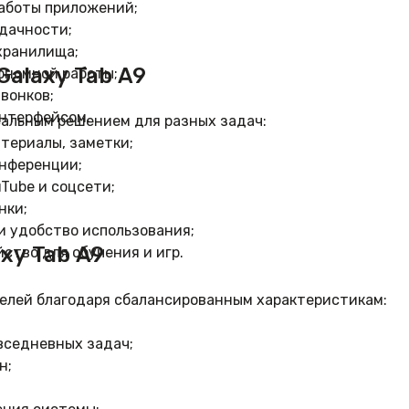
аботы приложений;
дачности;
хранилища;
Galaxy Tab A9
ономной работы;
вонков;
интерфейсом.
альным решением для разных задач:
териалы, заметки;
онференции;
Tube и соцсети;
нки;
и удобство использования;
xy Tab A9
ство для обучения и игр.
лей благодаря сбалансированным характеристикам:
вседневных задач;
н;