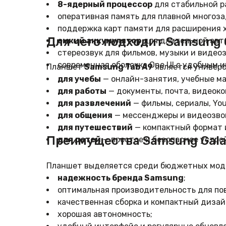
8-ядерный процессор
для стабильной р
оперативная память для плавной многоза
поддержка карт памяти для расширения 
Для чего подходит Samsung 
емкий аккумулятор
для длительной авт
стереозвук для фильмов, музыки и видеоз
современная оболочка One UI с удобным 
Планшет
Samsung Tab A9
является универс
для учебы
— онлайн-занятия, учебные ма
для работы
— документы, почта, видеок
для развлечений
— фильмы, сериалы, You
для общения
— мессенджеры и видеозво
для путешествий
— компактный формат 
Преимущества Samsung Gala
для детей
— простое и безопасное устрой
Планшет выделяется среди бюджетных моде
надежность бренда Samsung
;
оптимальная производительность для по
качественная сборка и компактный дизай
хорошая автономность;