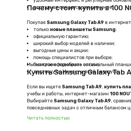
удобный интерфейс и регулярные обновл
Почему стоит купить в 100 
доступная цена в своем сегменте.
Покупая
Samsung Galaxy Tab A9
в интерне
только
новые планшеты Samsung
;
официальную гарантию;
широкий выбор моделей в наличии;
выгодные цены и акции;
помощь специалистов при выборе;
Мы помогаем подобрать оптимальный планше
быстрое оформление заказа;
Купить Samsung Galaxy Tab 
доставку по Минску и всей Беларуси.
Если вы ищете
Samsung Tab A9
,
купить пл
учебы и работы, интернет-магазин
100 NOU
Выбирайте
Samsung Galaxy Tab A9
, сравн
повседневных задач с отличным балансом ц
Читать полностью