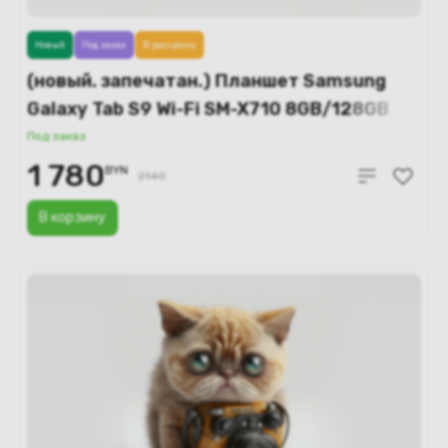
Новый
Под заказ
В рассрочку
(новый. запечатан.) Планшет Samsung
Galaxy Tab S9 Wi-Fi SM-X710 8GB/128GB
(графитовый)
Под заказ
1 780
BYN
2140
В корзину