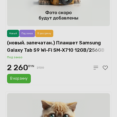
Новый
Под заказ
В рассрочку
(новый. запечатан.) Планшет Samsung
Galaxy Tab S9 Wi-Fi SM-X710 12GB/256GB
(бежевый)
Под заказ
2 260
BYN
2720
В корзину