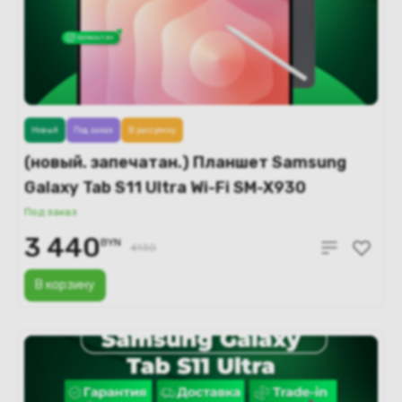
Новый
Под заказ
В рассрочку
(новый. запечатан.) Планшет Samsung
Galaxy Tab S11 Ultra Wi-Fi SM-X930
12GB/512GB (серый)
Под заказ
3 440
BYN
4130
В корзину