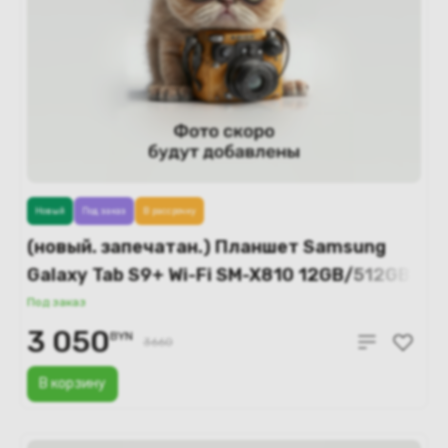
Новый
Под заказ
В рассрочку
(новый. запечатан.) Планшет Samsung
Galaxy Tab S9+ Wi-Fi SM-X810 12GB/512GB
(графитовый)
Под заказ
3 050
BYN
3660
В корзину