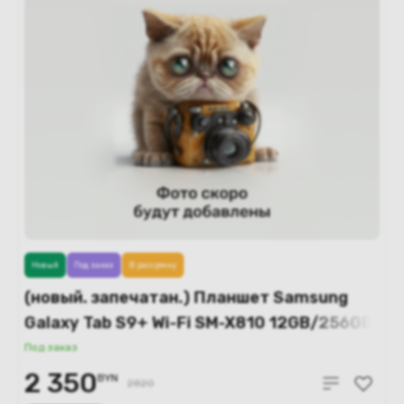
Новый
Под заказ
В рассрочку
(новый. запечатан.) Планшет Samsung
Galaxy Tab S9+ Wi-Fi SM-X810 12GB/256GB
(бежевый)
Под заказ
2 350
BYN
2820