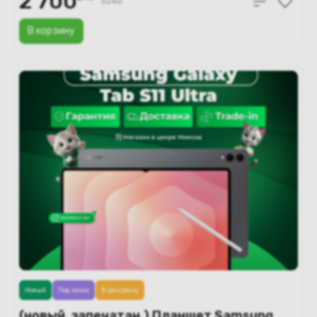
2 700
3240
В корзину
Новый
Под заказ
В рассрочку
(новый. запечатан.) Планшет Samsung