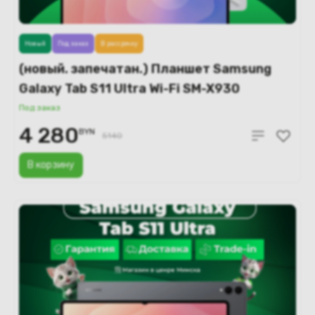
Новый
Под заказ
В рассрочку
(новый. запечатан.) Планшет Samsung
Galaxy Tab S11 Ultra Wi-Fi SM-X930
16GB/1TB (серебристый)
Под заказ
4 280
BYN
5140
В корзину