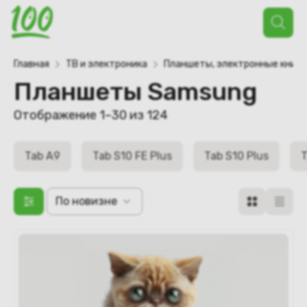
Поиск
товаров
Главная
ТВ и электроника
Планшеты, электронные книги
Планшеты Samsung
Отображение 1–30 из 124
Tab A9
Tab S10 FE Plus
Tab S10 Plus
T
По новизне