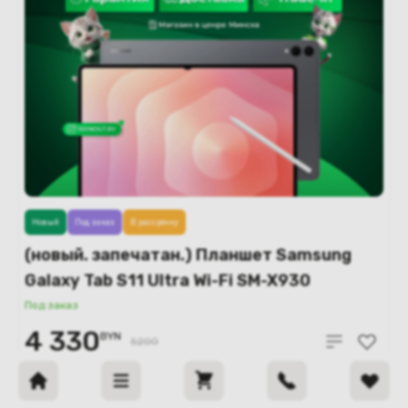
Новый
Под заказ
В рассрочку
(новый. запечатан.) Планшет Samsung
Galaxy Tab S11 Ultra Wi-Fi SM-X930
16GB/1TB (серый)
Под заказ
4 330
BYN
5200
В корзину