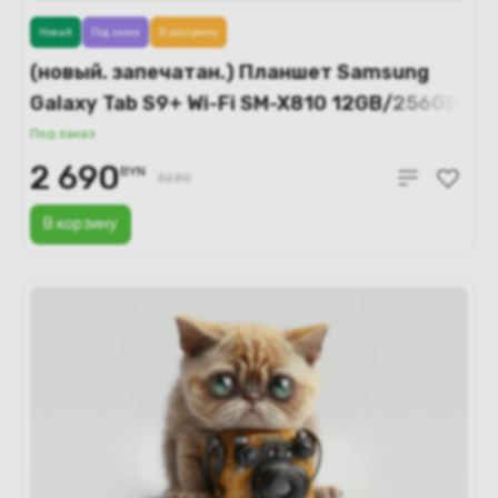
Новый
Под заказ
В рассрочку
(новый. запечатан.) Планшет Samsung
Galaxy Tab S9+ Wi-Fi SM-X810 12GB/256GB
(графитовый)
Под заказ
2 690
BYN
3230
В корзину