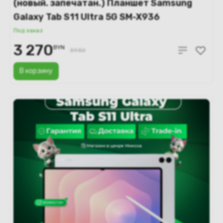
(новый. запечатан.) Планшет Samsung
Galaxy Tab S11 Ultra 5G SM-X936
12GB/256GB (серебристый)
Под заказ
3 270
BYN
3930
В корзину