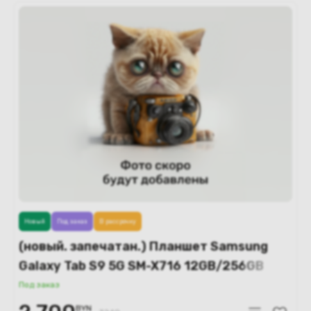
Новый
Под заказ
В рассрочку
(новый. запечатан.) Планшет Samsung
Galaxy Tab S9 5G SM-X716 12GB/256GB
(бежевый)
Под заказ
BYN