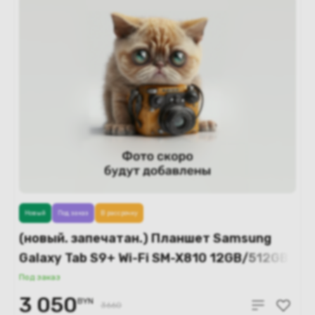
Новый
Под заказ
В рассрочку
(новый. запечатан.) Планшет Samsung
Galaxy Tab S9+ Wi-Fi SM-X810 12GB/512GB
(бежевый)
Под заказ
3 050
BYN
3660