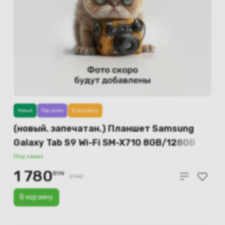
Новый
Под заказ
В рассрочку
(новый. запечатан.) Планшет Samsung
Galaxy Tab S9 Wi-Fi SM-X710 8GB/128GB
(бежевый)
Под заказ
1 780
BYN
2140
В корзину