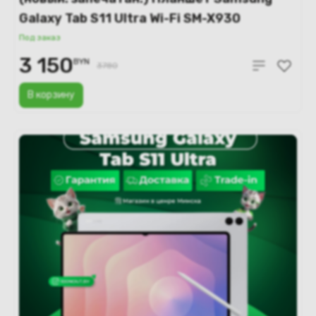
Galaxy Tab S11 Ultra Wi-Fi SM-X930
12GB/256GB (серый)
Под заказ
3 150
BYN
3780
В корзину