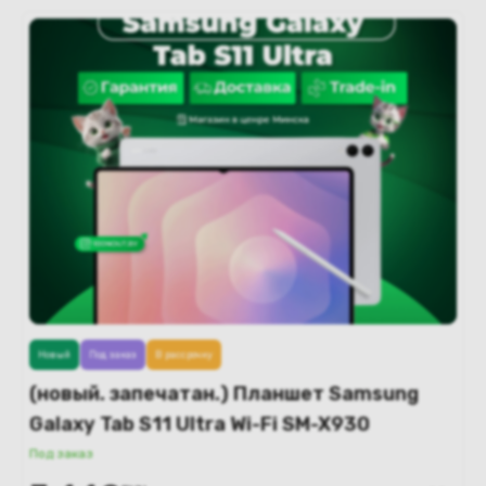
Новый
Под заказ
В рассрочку
(новый. запечатан.) Планшет Samsung
Galaxy Tab S11 Ultra Wi-Fi SM-X930
12GB/512GB (серебристый)
Под заказ