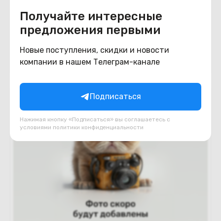
Galaxy Tab S9 Wi-Fi SM-X710 12GB/256GB
Получайте интересные
(графитовый)
Под заказ
предложения первыми
1 980
BYN
2380
Новые поступления, скидки и новости
компании в нашем Телеграм-канале
В корзину
Подписаться
Нажимая кнопку «Подписаться» вы соглашаетесь с
условиями
политики конфиденциальности