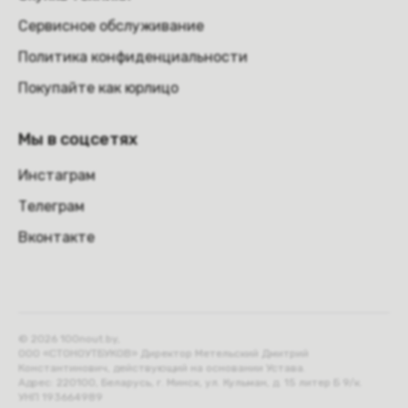
Сервисное обслуживание
Политика конфиденциальности
Покупайте как юрлицо
Мы в соцсетях
Инстаграм
Телеграм
Вконтакте
© 2026 100nout.by,
ООО «СТОНОУТБУКОВ» Директор Метельский Дмитрий
Константинович, действующий на основании Устава.
Адрес: 220100, Беларусь, г. Минск, ул. Кульман, д. 15 литер Б 9/к.
УНП 193664989