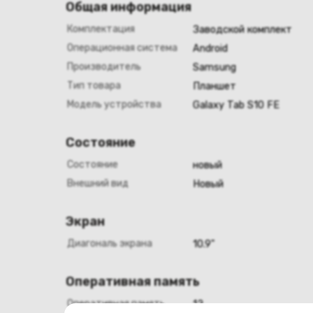
Общая информация
Комплектация
Заводской комплект
Операционная система
Android
Производитель
Samsung
Тип товара
Планшет
Модель устройства
Galaxy Tab S10 FE
Состояние
Состояние
новый
Внешний вид
Новый
Экран
Диагональ экрана
10.9"
Оперативная память
Оперативная память
12