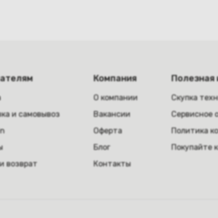
пателям
Компания
Полезная
а
О компании
Скупка тех
ка и самовывоз
Вакансии
Сервисное 
in
Оферта
Политика к
ы
Блог
Покупайте 
и возврат
Контакты