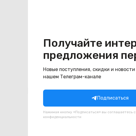
Хранение данных
Емкость накопителя
256
Конструкция
Получайте инте
Цвет
голубой
предложения пе
Новые поступления, скидки и новости
нашем Телеграм-канале
Похожие товары
Подписаться
Нажимая кнопку «Подписаться» вы соглашаетесь 
конфиденциальности