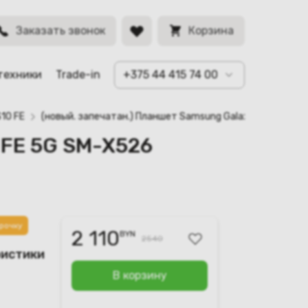
BYN
Заказать звонок
Корзина
техники
Trade-in
+375 44 415 74 00
S10 FE
(новый. запечатан.) Планшет Samsung Galaxy Tab S10 F
 FE 5G SM-X526
рочку
2 110
BYN
2540
ристики
В корзину