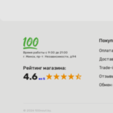
Поку
Оплат
Время работы с 9:00 до 21:00
г. Минск, пр-т. Независимости, д.94
Достав
Рейтинг магазина:
Trade-
4.6
Отзыв
из 5
Обмен 
© 2026 100nout.by,