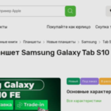
sung Galaxy Tab S10 FE 5G SM-X526 12GB/256GB (голубой)
акты
Покупайте как юрлицо
Скупка 
нные книги
Планшеты
Новые планшеты
Samsung
Tab 
аншет Samsung Galaxy Tab S10
Новый
Под заказ
В расс
Основные характе
Все характеристики