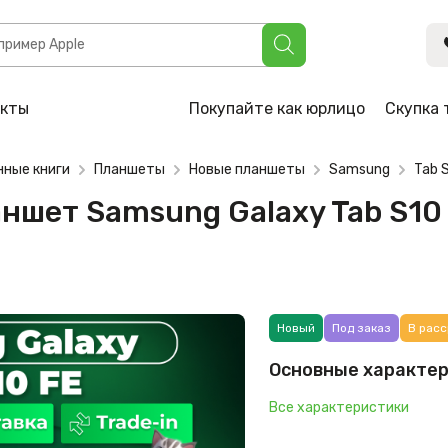
ung Galaxy Tab S10 FE Wi-Fi SM-X520 8GB/128GB (серый)
акты
Покупайте как юрлицо
Скупка 
нные книги
Планшеты
Новые планшеты
Samsung
Tab 
аншет Samsung Galaxy Tab S10
Новый
Под заказ
В расс
Основные характе
Все характеристики