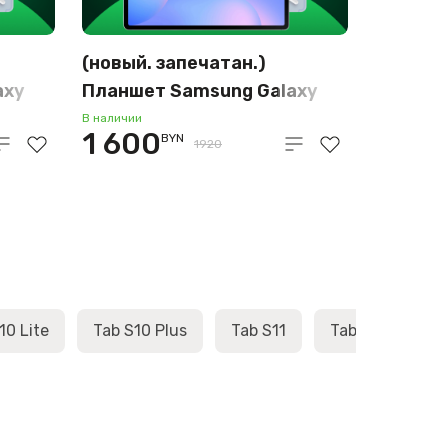
(новый. запечатан.)
axy
Планшет Samsung Galaxy
Tab S10 FE Wi-Fi SM-X520
В наличии
1 600
BYN
12GB/256GB (голубой)
1920
10 Lite
Tab S10 Plus
Tab S11
Tab S11 Ultra