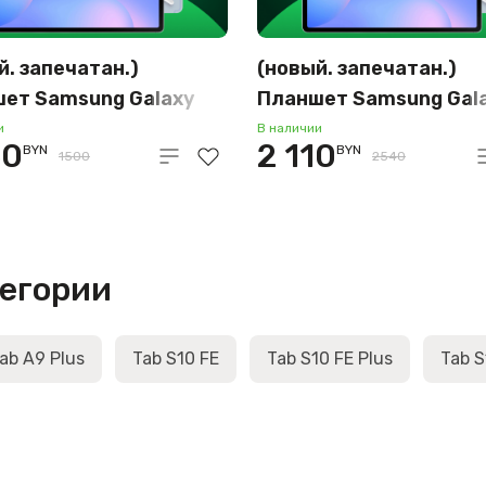
й. запечатан.)
(новый. запечатан.)
ет Samsung Galaxy
Планшет Samsung Gal
10 FE Wi-Fi SM-X520
Tab S10 FE 5G SM-X526
и
В наличии
50
2 110
BYN
BYN
28GB (голубой)
12GB/256GB (голубой)
1500
2540
тегории
ab A9 Plus
Tab S10 FE
Tab S10 FE Plus
Tab S