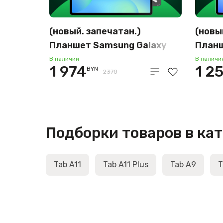
(новый. запечатан.)
(новы
Планшет Samsung Galaxy
Планш
Tab S10 FE 5G SM-X526
Tab S
В наличии
В наличи
1 974
1 2
BYN
12GB/256GB (серый)
8GB/1
2370
Подборки товаров в ка
Tab A11
Tab A11 Plus
Tab A9
T