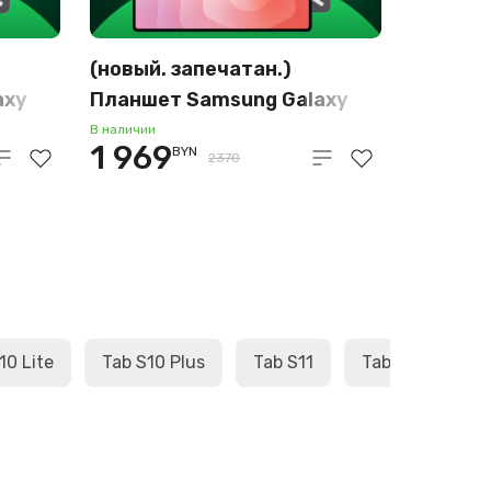
(новый. запечатан.)
axy
Планшет Samsung Galaxy
Tab S11 Wi-Fi SM-X730
В наличии
1 969
BYN
12GB/128GB (серый)
2370
10 Lite
Tab S10 Plus
Tab S11
Tab S11 Ultra