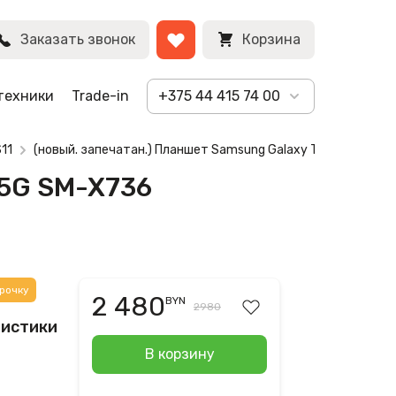
BYN
Заказать звонок
Корзина
техники
Trade-in
+375 44 415 74 00
S11
(новый. запечатан.) Планшет Samsung Galaxy Tab S11 5G S
 5G SM-X736
рочку
2 480
BYN
2980
ристики
В корзину