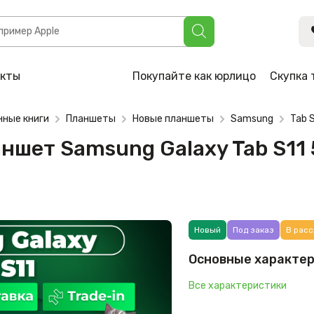
sung Galaxy Tab S11 5G SM-X736 12GB/128GB (серый)
акты
Покупайте как юрлицо
Скупка 
нные книги
Планшеты
Новые планшеты
Samsung
Tab 
аншет Samsung Galaxy Tab S11
Новый
Под заказ
В расс
Основные характе
Все характеристики