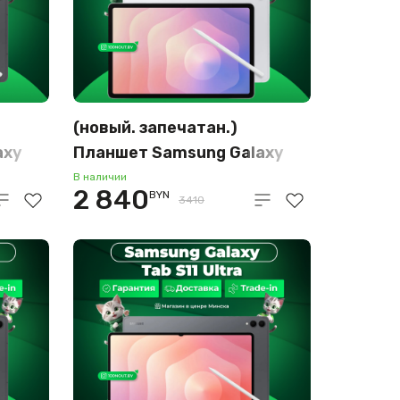
(новый. запечатан.)
axy
Планшет Samsung Galaxy
Tab S11 5G SM-X736
В наличии
2 840
BYN
12GB/256GB (серебристый)
3410