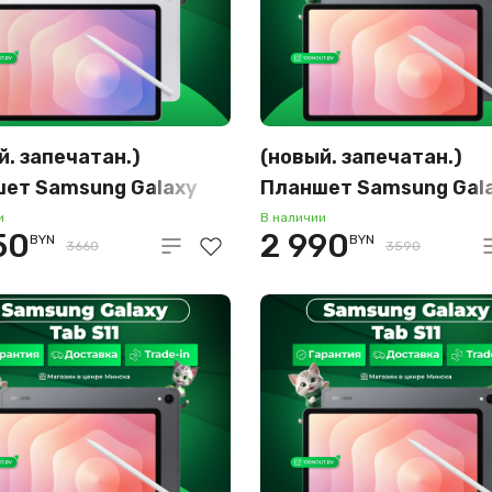
й. запечатан.)
(новый. запечатан.)
ет Samsung Galaxy
Планшет Samsung Gal
11 5G SM-X736
Tab S11 5G SM-X736
и
В наличии
50
2 990
BYN
BYN
512GB (серебристый)
12GB/256GB (серый)
3660
3590