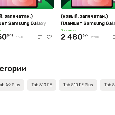
й. запечатан.)
(новый. запечатан.)
ет Samsung Galaxy
Планшет Samsung Gal
11 5G SM-X736
Tab S11 5G SM-X736
и
В наличии
50
2 480
BYN
BYN
512GB (серый)
12GB/128GB (серый)
3660
2980
тегории
ab A9 Plus
Tab S10 FE
Tab S10 FE Plus
Tab S