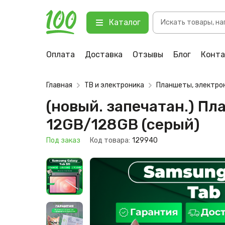
Поиск
(новый. запечатан.) Планшет Sam
Каталог
товаров
123 Под заказ
Оплата
Доставка
Отзывы
Блог
Конт
Главная
ТВ и электроника
Планшеты, электро
(новый. запечатан.) Пл
12GB/128GB (серый)
Под заказ
Код товара:
129940