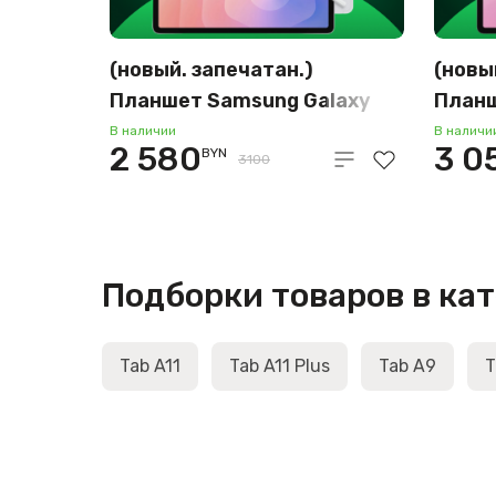
(новый. запечатан.)
(новы
Планшет Samsung Galaxy
Планш
Tab S11 Wi-Fi SM-X730
Tab S
В наличии
В наличи
2 580
3 0
BYN
12GB/512GB (серебристый)
12GB/
3100
Подборки товаров в ка
Tab A11
Tab A11 Plus
Tab A9
T