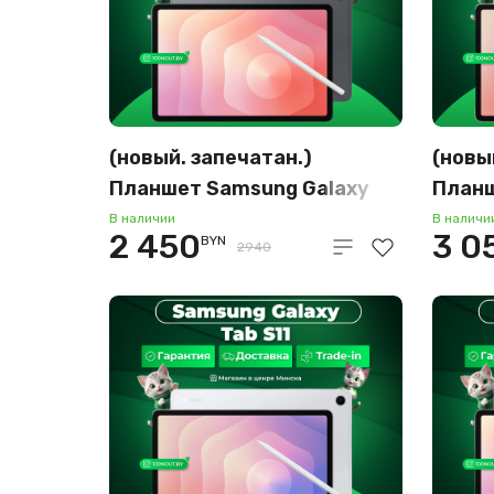
(новый. запечатан.)
(новы
Планшет Samsung Galaxy
Планш
Tab S11 Wi-Fi SM-X730
Tab S
В наличии
В наличи
2 450
3 0
BYN
12GB/256GB (серый)
12GB/
2940