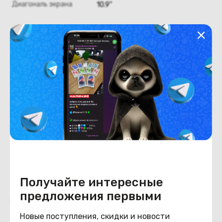
Диагональ экрана
10.9"
Оперативная память
Оперативная память
6
Хранение данных
Емкость накопителя
128
Конструкция
Цвет
серебристый
Получайте интересные
предложения первыми
Похожие товары
Новые поступления, скидки и новости