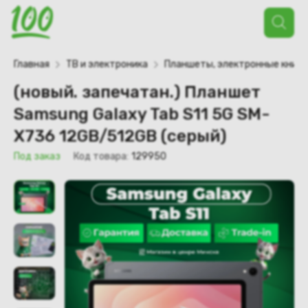
Поиск
товаров
Главная
ТВ и электроника
Планшеты, электронные книги
(новый. запечатан.) Планшет
Samsung Galaxy Tab S11 5G SM-
X736 12GB/512GB (серый)
Под заказ
Код товара:
129950