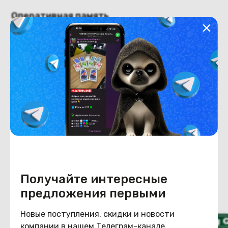
Оперативная память
Оперативная память
12
Хранение данных
Емкость накопителя
512
Конструкция
Цвет
серый
Получайте интересные
Похожие товары
предложения первыми
Новые поступления, скидки и новости
компании в нашем Телеграм-канале