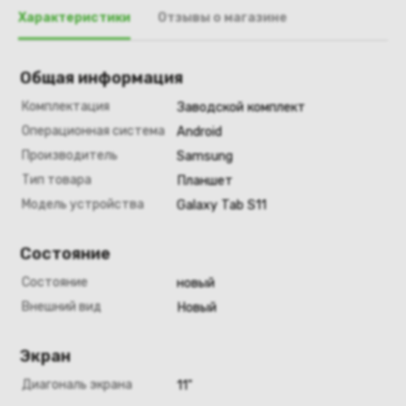
Характеристики
Отзывы о магазине
Общая информация
Комплектация
Заводской комплект
Операционная система
Android
Производитель
Samsung
Тип товара
Планшет
Модель устройства
Galaxy Tab S11
Состояние
Состояние
новый
Внешний вид
Новый
Экран
Диагональ экрана
11"